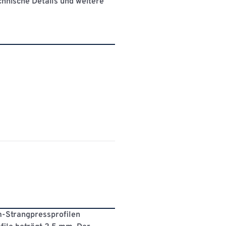
chnische Details und weitere
um-Strangpressproﬁlen