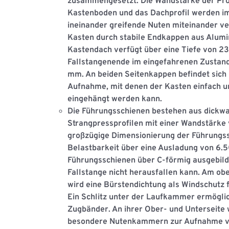
zusammengesetzt. Die Wandstärke der Pro
Kastenboden und das Dachproﬁl werden im
ineinander greifende Nuten miteinander ve
Kasten durch stabile Endkappen aus Alum
Kastendach verfügt über eine Tiefe von 2
Fallstangenende im eingefahrenen Zustand
mm. An beiden Seitenkappen beﬁndet sich 
Aufnahme, mit denen der Kasten einfach u
eingehängt werden kann.
Die
Führungsschienen
bestehen aus dickw
Strangpressproﬁlen mit einer Wandstärke 
großzügige Dimensionierung der Führungss
Belastbarkeit über eine Ausladung von 6.5
Führungsschienen über C-förmig ausgebild
Fallstange nicht herausfallen kann. Am 
wird eine Bürstendichtung als Windschutz 
Ein Schlitz unter der Laufkammer ermöglic
Zugbänder. An ihrer Ober- und Unterseite
besondere Nutenkammern zur Aufnahme vo