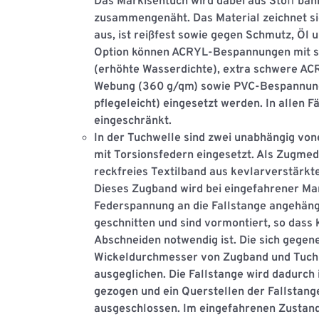
Das Markisentuch wird dabei aus Stoﬀ bahn
zusammengenäht. Das Material zeichnet si
aus, ist reißfest sowie gegen Schmutz, Öl u
Option können ACRYL-Bespannungen mit sp
(erhöhte Wasserdichte), extra schwere 
Webung (360 g/qm) sowie PVC-Bespannung
pﬂegeleicht) eingesetzt werden. In allen F
eingeschränkt.
In der Tuchwelle sind zwei unabhängig vo
mit Torsionsfedern eingesetzt. Als Zugme
reckfreies Textilband aus kevlarverstärk
Dieses Zugband wird bei eingefahrener Mar
Federspannung an die Fallstange angehäng
geschnitten und sind vormontiert, so dass
Abschneiden notwendig ist. Die sich gege
Wickeldurchmesser von Zugband und Tuch
ausgeglichen. Die Fallstange wird dadurc
gezogen und ein Querstellen der Fallstange
ausgeschlossen. Im eingefahrenen Zustand 