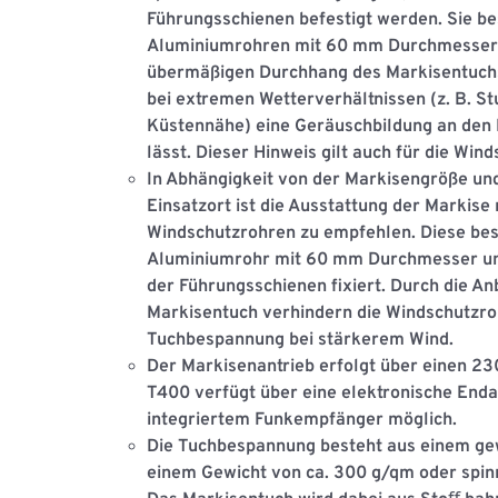
Führungsschienen befestigt werden. Sie be
Aluminiumrohren mit 60 mm Durchmesser 
übermäßigen Durchhang des Markisentuchs.
bei extremen Wetterverhältnissen (z. B. St
Küstennähe) eine Geräuschbildung an den L
lässt. Dieser Hinweis gilt auch für die Win
In Abhängigkeit von der Markisengröße u
Einsatzort ist die Ausstattung der Markis
Windschutzrohren
zu empfehlen. Diese be
Aluminiumrohr mit 60 mm Durchmesser un
der Führungsschienen ﬁxiert. Durch die A
Markisentuch verhindern die Windschutzro
Tuchbespannung bei stärkerem Wind.
Der
Markisenantrieb
erfolgt über einen 2
T400 verfügt über eine elektronische Enda
integriertem Funkempfänger möglich.
Die
Tuchbespannung
besteht aus einem g
einem Gewicht von ca. 300 g/qm oder spi