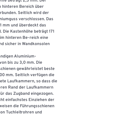
ﬁle beträgt 2,5 mm. Der
 hinteren Bereich über
rbunden. Seitlich wird der
iniumguss verschlossen. Das
31 mm und überdeckt das
. Die Kastenhöhe beträgt 171
im hinteren Be-reich eine
nd sicher in Wandkonsolen
andigen Aluminium-
von bis zu 3,0 mm. Die
chienen gewährleistet beste
00 mm. Seitlich verfügen die
ete Laufkammern, so dass die
oberen Rand der Laufkammern
für das Zugband eingezogen.
ht einfachstes Einziehen der
 weisen die Führungsschienen
n Tuchleitrohren und