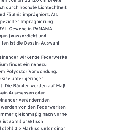
en von bis zu 120 cm Breite
ch durch höchste Lichtechtheit
nd Fäulnis imprägniert. Als
ezieller Imprägnierung
ACRYL-Gewebe in PANAMA-
en (wasserdicht und
ällen ist die Dessin-Auswahl
neinander wirkende
Federwerke
dium ﬁndet ein nahezu
tem Polyester Verwendung.
kise unter geringer
t. Die Bänder werden auf Maß
 kein Ausmessen oder
neinander verändernden
 werden von den Federwerken
h immer gleichmäßig nach vorne
 ist somit praktisch
steht die Markise unter einer